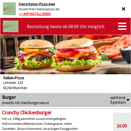
Deine Italian-Pizza-App!
muenchen-italianpizza.de
>> APP INSTALLIEREN
Bestellung heute ab 08:00 Uhr möglich
Italian-Pizza
Limesstr. 110
81243 München
Burger
weitere
Speisen
jeweils mit Hamburgersauce
Crunchy Chickenburger
mit ca. 200g panierten zusammengefügten
Hähnchenbrustfiletstücken, Eisbergsalat, roten
16.00
Zwiebeln, Strauchtomaten, knackigen Essiggurken