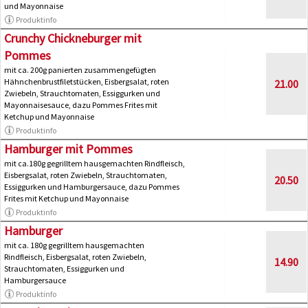
und Mayonnaise
Produktinfo
Crunchy Chickneburger mit
Pommes
mit ca. 200g panierten zusammengefügten
Hähnchenbrustfiletstücken, Eisbergsalat, roten
21.00
Zwiebeln, Strauchtomaten, Essiggurken und
Mayonnaisesauce, dazu Pommes Frites mit
Ketchup und Mayonnaise
Produktinfo
Hamburger mit Pommes
mit ca.180g gegrilltem hausgemachten Rindfleisch,
Eisbergsalat, roten Zwiebeln, Strauchtomaten,
20.50
Essiggurken und Hamburgersauce, dazu Pommes
Frites mit Ketchup und Mayonnaise
Produktinfo
Hamburger
mit ca. 180g gegrilltem hausgemachten
Rindfleisch, Eisbergsalat, roten Zwiebeln,
14.90
Strauchtomaten, Essiggurken und
Hamburgersauce
Produktinfo